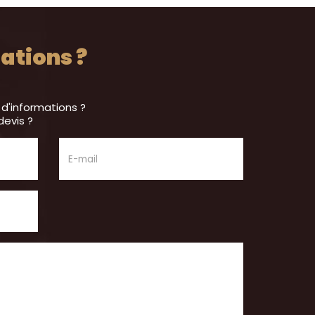
ations ?
 d'informations ?
devis ?
E-mail