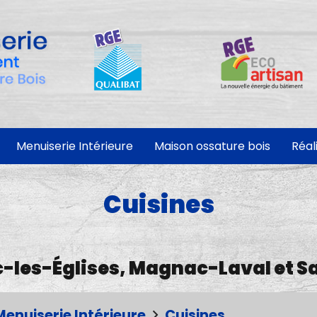
Menuiserie Intérieure
Maison ossature bois
Réal
Cuisines
c-les-Églises, Magnac-Laval et S
Menuiserie Intérieure
Cuisines